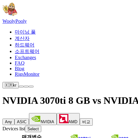
Wooly
Pooly
마이닝 풀
계산자
하드웨어
소프트웨어
Exchanges
FAQ
Blog
RigsMonitor
🇰🇷
kr
NVIDIA 3070ti 8 GB vs NVIDIA
Any
ASIC
NVIDIA
AMD
비교
Devices list
Select
매개변수