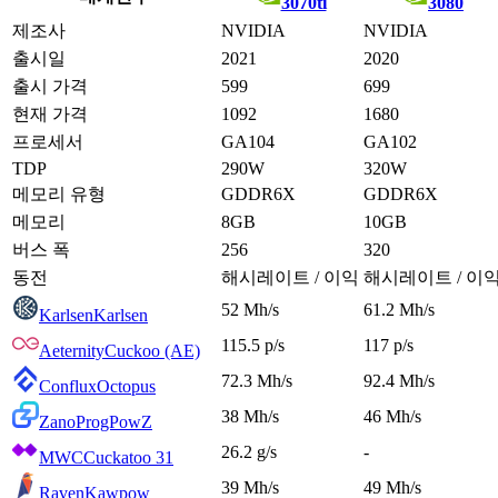
3070ti
3080
제조사
NVIDIA
NVIDIA
출시일
2021
2020
출시 가격
599
699
현재 가격
1092
1680
프로세서
GA104
GA102
TDP
290W
320W
메모리 유형
GDDR6X
GDDR6X
메모리
8GB
10GB
버스 폭
256
320
동전
해시레이트 / 이익
해시레이트 / 이
52 Mh/s
61.2 Mh/s
Karlsen
Karlsen
115.5 p/s
117 p/s
Aeternity
Cuckoo (AE)
72.3 Mh/s
92.4 Mh/s
Conflux
Octopus
38 Mh/s
46 Mh/s
Zano
ProgPowZ
26.2 g/s
-
MWC
Cuckatoo 31
39 Mh/s
49 Mh/s
Raven
Kawpow