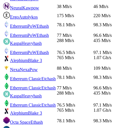
38 Mh/s
46 Mh/s
Neurai
Kawpow
175 Mh/s
220 Mh/s
Ergo
Autolykos
78.1 Mh/s
98.3 Mh/s
EthereumPoW
Ethash
EthereumPoW
Ethash
77 Mh/s
96.6 Mh/s
288 Mh/s
435 Mh/s
Kaspa
Heavyhash
EthereumPoW
Ethash
76.5 Mh/s
97.1 Mh/s
765 Mh/s
1.07 Gh/s
Alephium
Blake 3
88 Mh/s
109 Mh/s
Nexa
NexaPow
78.1 Mh/s
98.3 Mh/s
Ethereum Classic
Etchash
Ethereum Classic
Etchash
77 Mh/s
96.6 Mh/s
288 Mh/s
435 Mh/s
Kaspa
Heavyhash
Ethereum Classic
Etchash
76.5 Mh/s
97.1 Mh/s
765 Mh/s
1.07 Gh/s
Alephium
Blake 3
78.1 Mh/s
98.3 Mh/s
Octa Space
Ethash