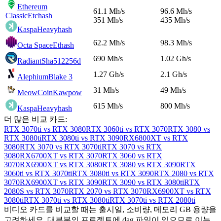
Ethereum
61.1 Mh/s
96.6 Mh/s
Classic
Etchash
351 Mh/s
435 Mh/s
Kaspa
Heavyhash
62.2 Mh/s
98.3 Mh/s
Octa Space
Ethash
690 Mh/s
1.02 Gh/s
Radiant
Sha512256d
1.27 Gh/s
2.1 Gh/s
Alephium
Blake 3
31 Mh/s
49 Mh/s
MeowCoin
Kawpow
615 Mh/s
800 Mh/s
Kaspa
Heavyhash
더 많은 비교 카드:
RTX 3070ti vs RTX 3080
RTX 3060ti vs RTX 3070
RTX 3080 vs
RTX 3080ti
RTX 3080ti vs RTX 3090
RX6800XT vs RTX
3080
RTX 3070 vs RTX 3070ti
RTX 3070 vs RTX
3080
RX6700XT vs RTX 3070
RTX 3060 vs RTX
3070
RX6900XT vs RTX 3080
RTX 3080 vs RTX 3090
RTX
3060ti vs RTX 3070ti
RTX 3080ti vs RTX 3090
RTX 2080 vs RTX
3070
RX6900XT vs RTX 3090
RTX 3090 vs RTX 3080ti
RTX
2080S vs RTX 3070
RTX 2070 vs RTX 3070
RX6900XT vs RTX
3080ti
RTX 3070ti vs RTX 3080ti
RTX 3070ti vs RTX 2080ti
비디오 카드를 비교할 때는 출시일, 소비량, 메모리 GB 용량을
고려하세요. 대부분의 프로젝트에 dag 파일이 있으므로 이는