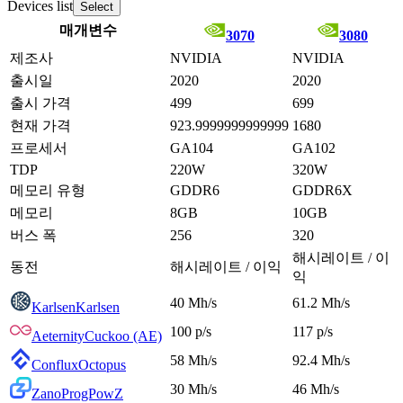
Devices list
Select
매개변수
3070
3080
제조사
NVIDIA
NVIDIA
출시일
2020
2020
출시 가격
499
699
현재 가격
923.9999999999999
1680
프로세서
GA104
GA102
TDP
220W
320W
메모리 유형
GDDR6
GDDR6X
메모리
8GB
10GB
버스 폭
256
320
해시레이트 / 이
동전
해시레이트 / 이익
익
40 Mh/s
61.2 Mh/s
Karlsen
Karlsen
100 p/s
117 p/s
Aeternity
Cuckoo (AE)
58 Mh/s
92.4 Mh/s
Conflux
Octopus
30 Mh/s
46 Mh/s
Zano
ProgPowZ