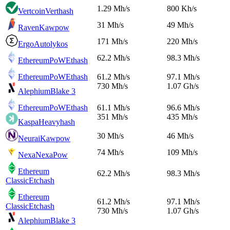
1.29 Mh/s
800 Kh/s
Vertcoin
Verthash
31 Mh/s
49 Mh/s
Raven
Kawpow
171 Mh/s
220 Mh/s
Ergo
Autolykos
62.2 Mh/s
98.3 Mh/s
EthereumPoW
Ethash
EthereumPoW
Ethash
61.2 Mh/s
97.1 Mh/s
730 Mh/s
1.07 Gh/s
Alephium
Blake 3
EthereumPoW
Ethash
61.1 Mh/s
96.6 Mh/s
351 Mh/s
435 Mh/s
Kaspa
Heavyhash
30 Mh/s
46 Mh/s
Neurai
Kawpow
74 Mh/s
109 Mh/s
Nexa
NexaPow
Ethereum
62.2 Mh/s
98.3 Mh/s
Classic
Etchash
Ethereum
61.2 Mh/s
97.1 Mh/s
Classic
Etchash
730 Mh/s
1.07 Gh/s
Alephium
Blake 3