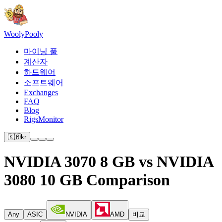
Wooly
Pooly
마이닝 풀
계산자
하드웨어
소프트웨어
Exchanges
FAQ
Blog
RigsMonitor
🇰🇷
kr
NVIDIA 3070 8 GB vs NVIDIA
3080 10 GB Comparison
Any
ASIC
NVIDIA
AMD
비교