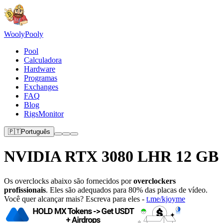
Wooly
Pooly
Pool
Calculadora
Hardware
Programas
Exchanges
FAQ
Blog
RigsMonitor
🇵🇹
Português
NVIDIA RTX 3080 LHR 12 GB
Os overclocks abaixo são fornecidos por
overclockers
profissionais
. Eles são adequados para 80% das placas de vídeo.
Você quer alcançar mais? Escreva para eles -
t.me/kjoyme