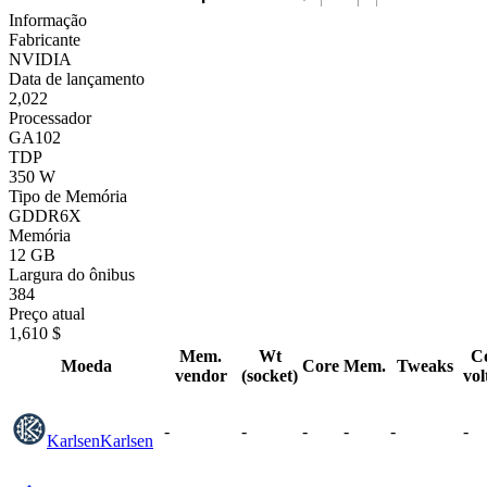
Informação
Fabricante
NVIDIA
Data de lançamento
2,022
Processador
GA102
TDP
350 W
Tipo de Memória
GDDR6X
Memória
12 GB
Largura do ônibus
384
Preço atual
1,610 $
Mem.
Wt
C
Moeda
Core
Mem.
Tweaks
vendor
(socket)
vol
-
-
-
-
-
-
Karlsen
Karlsen