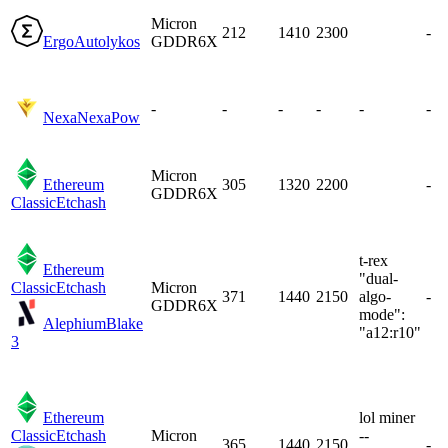
Micron
212
1410
2300
-
Ergo
Autolykos
GDDR6X
-
-
-
-
-
-
Nexa
NexaPow
Micron
Ethereum
305
1320
2200
-
GDDR6X
Classic
Etchash
t-rex
Ethereum
"dual-
Classic
Etchash
Micron
371
1440
2150
algo-
-
GDDR6X
mode":
Alephium
Blake
"a12:r10"
3
Ethereum
lol miner
Classic
Etchash
Micron
--
365
1440
2150
-