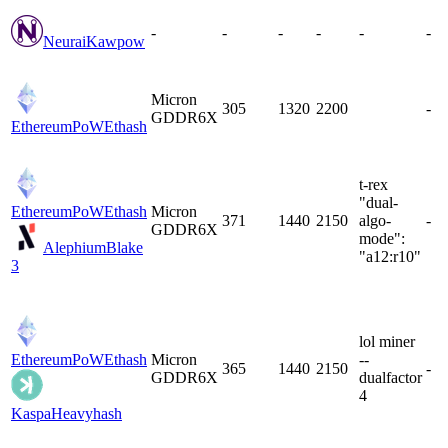
-
-
-
-
-
-
Neurai
Kawpow
Micron
305
1320
2200
-
GDDR6X
EthereumPoW
Ethash
t-rex
"dual-
EthereumPoW
Ethash
Micron
371
1440
2150
algo-
-
GDDR6X
mode":
Alephium
Blake
"a12:r10"
3
lol miner
EthereumPoW
Ethash
Micron
--
365
1440
2150
-
GDDR6X
dualfactor
4
Kaspa
Heavyhash