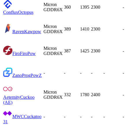
Micron
360
1395
2300
-
GDDR6X
Conflux
Octopus
Micron
389
1410
2300
-
Raven
Kawpow
GDDR6X
Micron
387
1425
2300
-
Firo
FiroPow
GDDR6X
-
-
-
-
-
-
Zano
ProgPowZ
Micron
332
1780
2400
-
Aeternity
Cuckoo
GDDR6X
(AE)
MWC
Cuckatoo
-
-
-
-
-
-
31