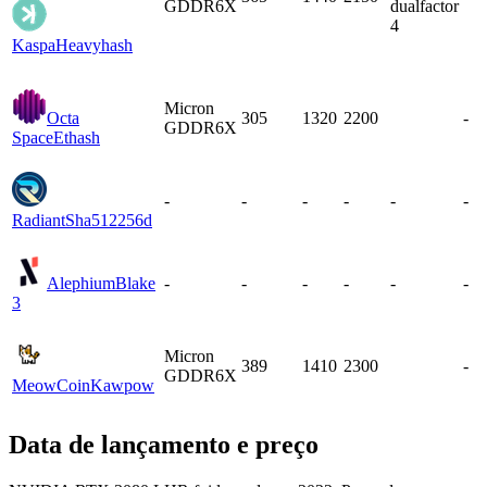
GDDR6X
dualfactor
4
Kaspa
Heavyhash
Micron
Octa
305
1320
2200
-
GDDR6X
Space
Ethash
-
-
-
-
-
-
Radiant
Sha512256d
Alephium
Blake
-
-
-
-
-
-
3
Micron
389
1410
2300
-
GDDR6X
MeowCoin
Kawpow
Data de lançamento e preço