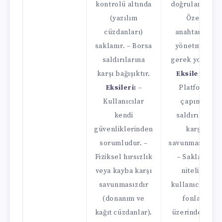
kontrolü altında
doğrulama). –
(yazılım
Özel
cüzdanları)
anahtarları
saklanır. – Borsa
yönetmeye
saldırılarına
gerek yoktur.
karşı bağışıktır.
Eksileri:
–
Eksileri:
–
Platform
Kullanıcılar
çapında
kendi
saldırılara
güvenliklerinden
karşı
sorumludur. –
savunmasızdır.
Fiziksel hırsızlık
– Saklama
veya kayba karşı
niteliği,
savunmasızdır
kullanıcıların
(donanım ve
fonları
kağıt cüzdanlar).
üzerinde tam