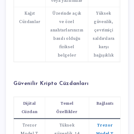
veya yazılımlar
sav
Kağıt
Üzerinde açık
Yüksek
Kayb
Cüzdanlar
ve özel
güvenlik,
vey
anahtarlarınızın
çevrimiçi
gör
basılı olduğu
saldırılara
sık 
fiziksel
karşı
içi
belgeler
bağışıklık
de
Güvenilir Kripto Cüzdanları
Dijital
Temel
Bağlantı
Cüzdan
Özellikler
Trezor
Yüksek
Trezor
Model T
güvenlik, 14
Model T