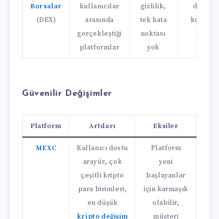
Borsalar
kullanıcılar
gizlilik,
daha az
(DEX)
arasında
tek hata
kullanıc
gerçekleştiği
noktası
dostu
platformlar
yok
Güvenilir Değişimler
Platform
Artıları
Eksiler
MEXC
Kullanıcı dostu
Platform
arayüz, çok
yeni
çeşitli kripto
başlayanlar
para birimleri,
için karmaşık
en düşük
olabilir,
kripto değişim
müşteri