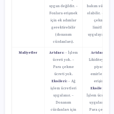
uygun değildir. –
bakım süreleri
Fonlara erişmek
olabilir. – Para
için ek adımlar
çekme
gerektirebilir
limitleri
(donanım
uygulayabilir.
cüzdanları).
Maliyetler
Artıları:
– İşlem
Artıları:
–
ücreti yok. –
Likiditeye ve
Para çekme
piyasa
ücreti yok.
emirlerine
Eksileri:
– Ağ
erişim.
işlem ücretleri
Eksileri:
–
uygulanır. –
İşlem ücretleri
Donanım
uygulanır. –
cüzdanları için
Para çekme