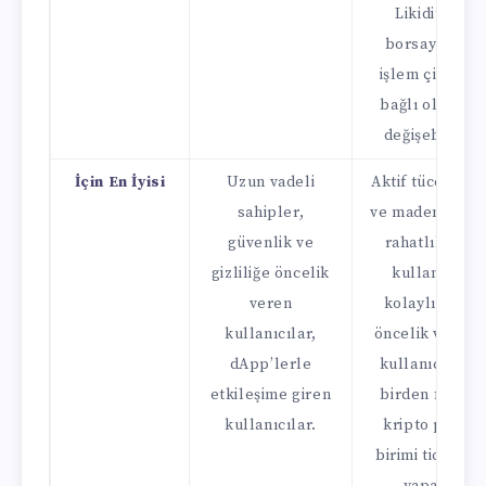
Likidite,
borsaya ve
işlem çiftine
bağlı olarak
değişebilir.
İçin En İyisi
Uzun vadeli
Aktif tüccarlar
sahipler,
ve madenciler,
güvenlik ve
rahatlık ve
gizliliğe öncelik
kullanım
veren
kolaylığına
kullanıcılar,
öncelik veren
dApp’lerle
kullanıcılar,
etkileşime giren
birden fazla
kullanıcılar.
kripto para
birimi ticareti
yapan