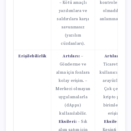
– Kötü amaçlı
kontrole sahip
yazılımlara ve
olmadıkları
saldırılara karşı
anlamına gelir.
savunmasız
(yazılım
cüzdanları).
Erişilebilirlik
Artıları:
–
Artıları:
–
Gönderme ve
Ticaret için
alma için fonlara
kullanıcı dostu
kolay erişim. –
arayüzler. –
Merkezi olmayan
Çok çeşitli
uygulamalarla
kripto para
(dApps)
birimlerine
kullanılabilir.
erişim.
Eksileri:
– Sık
Eksileri:
–
alım satım için
Kesinti veya