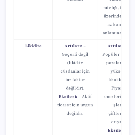
niteliği, fonlar
üzerinde daha
az kontrol
anlamına gelir.
Likidite
Artıları:
–
Artıları:
–
Geçerli değil
Popüler kripto
(likidite
paralar için
cüzdanlar için
yüksek
bir faktör
likidite. –
değildir).
Piyasa
Eksileri:
– Aktif
emirlerine ve
ticaret için uygun
işlem
değildir.
çiftlerine
erişim.
Eksiler:
–