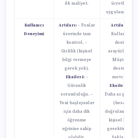
ilk maliyet.
ücretleri
uygulanabilir.
Kullanıcı
Artıları:
– Fonlar
Artıları
–
Deneyimi
üzerinde tam
Kullanıcı
kontrol. –
dostu
Gizlilik (kişisel
arayüzler. –
bilgi vermeye
Müşteri
gerek yok).
desteği
Eksileri:
–
mevcut.
Güvenlik
Eksileri:
–
sorumluluğu. –
Daha az gizlilik
Yeni başlayanlar
(hesap
için daha dik
doğrulama için
öğrenme
kişisel bilgi
eğrisine sahip
gerektirir). –
olabilir.
Saklama