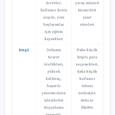
ücretler,
yavaş müşteri
kullanıcı dostu
hizmetleri
arayüz, yeni
yanıt
başlayanlar
süreleri
için eğitim
kaynakları
BingX
Gelişmiş
Daha küçük
ticaret
kripto para
özellikleri,
seçenekleri,
yüksek
daha küçük
kaldıraç,
kullanıcı
başarılı
tabanı
yatırımcıların
nedeniyle
işlemlerini
daha az
kopyalama
likidite
yeteneği,