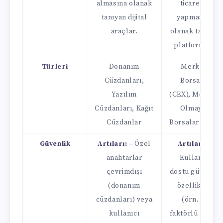
almasına olanak
ticaretini
tanıyan dijital
yapmasına
araçlar.
olanak tanıyan
platformlar.
Türleri
Donanım
Merkezi
Cüzdanları,
Borsalar
Yazılım
(CEX), Merkezi
Cüzdanları, Kağıt
Olmayan
Cüzdanlar
Borsalar (DEX)
Güvenlik
Artıları:
– Özel
Artıları:
–
anahtarlar
Kullanıcı
çevrimdışı
dostu güvenlik
(donanım
özellikleri
cüzdanları) veya
(örn. iki
kullanıcı
faktörlü kimlik