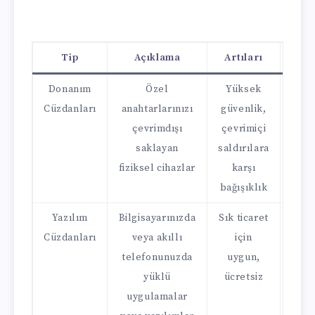
Tip
Açıklama
Artıları
Ek
Donanım
Özel
Yüksek
Mal
Cüzdanları
anahtarlarınızı
güvenlik,
sık 
çevrimdışı
çevrimiçi
içi
saklayan
saldırılara
d
fiziksel cihazlar
karşı
bağışıklık
Yazılım
Bilgisayarınızda
Sık ticaret
Kötü
Cüzdanları
veya akıllı
için
yazı
telefonunuzda
uygun,
yüklü
ücretsiz
sald
uygulamalar
k