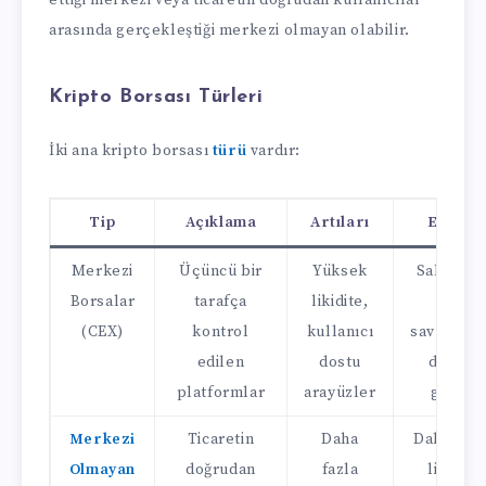
ettiği merkezi veya ticaretin doğrudan kullanıcılar
arasında gerçekleştiği merkezi olmayan olabilir.
Kripto Borsası Türleri
İki ana kripto borsası
türü
vardır:
Tip
Açıklama
Artıları
Eksiler
Merkezi
Üçüncü bir
Yüksek
Saldırıla
Borsalar
tarafça
likidite,
karşı
(CEX)
kontrol
kullanıcı
savunması
edilen
dostu
daha az
platformlar
arayüzler
gizlilik
Merkezi
Ticaretin
Daha
Daha düş
Olmayan
doğrudan
fazla
likidite,