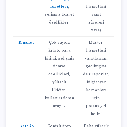
ücretleri
,
hizmetleri
gelişmiş ticaret
yanıt
özellikleri
süreleri
yavaş
Binance
Çok sayıda
Müşteri
kripto para
hizmetleri
birimi, gelişmiş
yanıtlarının
ticaret
geciktiğine
özellikleri,
dair raporlar,
yüksek
bilgisayar
likidite,
korsanları
kullanıcı dostu
için
arayüz
potansiyel
hedef
Gate.io
Geniş kripto
Daha yüksek