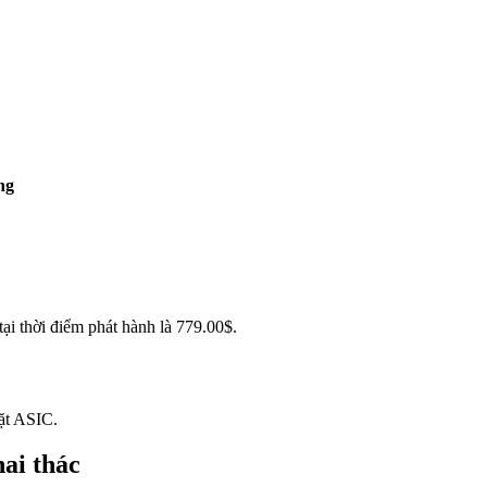
ng
i thời điểm phát hành là 779.00$.
ặt ASIC.
ai thác