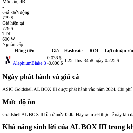
Mức ồn, dB
-
Giá khởi động
779 $
Giá hiện tại
779 $
TDP
600 W
Nguồn cấp
Đồng tiền
Giá
Hashrate
ROI
Lợi nhuận rò
0.038 $
1.25 Th/s
3458 ngày
0.225 $
Alephium
Blake 3
-0.000 $
Ngày phát hành và giá cả
ASIC Goldshell AL BOX III được phát hành vào năm 2024. Chi phí tạ
Mức độ ồn
Goldshell AL BOX III ồn ở mức 0 db. Hãy xem xét thực tế này khi đ
Khả năng sinh lời của AL BOX III trong kh