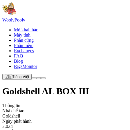
Wooly
Pooly
Mỏ khai thác
Máy tính
Phần cứng
Phần mềm
Exchanges
FAQ
Blog
RigsMonitor
🇻🇳
Tiếng Việt
Goldshell AL BOX III
Thông tin
Nhà chế tạo
Goldshell
Ngày phát hành
2,024