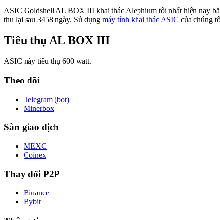
ASIC Goldshell AL BOX III khai thác Alephium tốt nhất hiện nay bằn
thu lại sau 3458 ngày. Sử dụng
máy tính khai thác ASIC
của chúng tô
Tiêu thụ AL BOX III
ASIC này tiêu thụ 600 watt.
Theo dõi
Telegram (bot)
Minerbox
Sàn giao dịch
MEXC
Coinex
Thay đổi P2P
Binance
Bybit