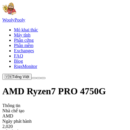
Wooly
Pooly
Mỏ khai thác
Máy tính
Phần cứng
Phần mềm
Exchanges
FAQ
Blog
RigsMonitor
🇻🇳
Tiếng Việt
AMD Ryzen7 PRO 4750G
Thông tin
Nhà chế tạo
AMD
Ngày phát hành
2,020