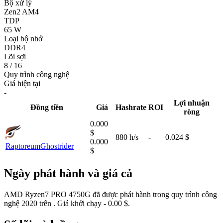
Bộ xử lý
Zen2 AM4
TDP
65 W
Loại bộ nhớ
DDR4
Lõi sợi
8 / 16
Quy trình công nghệ
Giá hiện tại
-
Lợi nhuận
Đồng tiền
Giá
Hashrate
ROI
ròng
0.000
$
880 h/s
-
0.024 $
0.000
Raptoreum
Ghostrider
$
Ngày phát hành và giá cả
AMD Ryzen7 PRO 4750G đã được phát hành trong quy trình công
nghệ 2020 trên . Giá khởi chạy - 0.00 $.