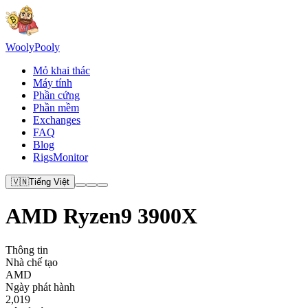
Wooly
Pooly
Mỏ khai thác
Máy tính
Phần cứng
Phần mềm
Exchanges
FAQ
Blog
RigsMonitor
🇻🇳
Tiếng Việt
AMD Ryzen9 3900X
Thông tin
Nhà chế tạo
AMD
Ngày phát hành
2,019