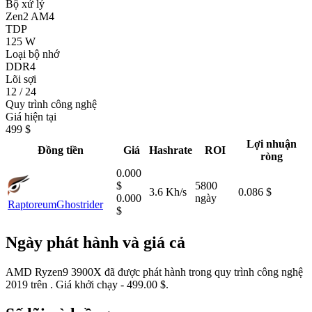
Bộ xử lý
Zen2 AM4
TDP
125 W
Loại bộ nhớ
DDR4
Lõi sợi
12 / 24
Quy trình công nghệ
Giá hiện tại
499 $
Lợi nhuận
Đồng tiền
Giá
Hashrate
ROI
ròng
0.000
$
5800
3.6 Kh/s
0.086 $
0.000
ngày
Raptoreum
Ghostrider
$
Ngày phát hành và giá cả
AMD Ryzen9 3900X đã được phát hành trong quy trình công nghệ
2019 trên . Giá khởi chạy - 499.00 $.