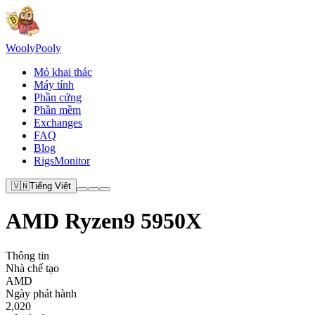
Wooly
Pooly
Mỏ khai thác
Máy tính
Phần cứng
Phần mềm
Exchanges
FAQ
Blog
RigsMonitor
🇻🇳
Tiếng Việt
AMD Ryzen9 5950X
Thông tin
Nhà chế tạo
AMD
Ngày phát hành
2,020