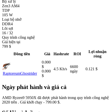
Bộ xử lý
Zen3 AM4
TDP
105 W
Loại bộ nhớ
DDR4
Lõi sợi
16 / 32
Quy trình công nghệ
Giá hiện tại
799 $
Lợi nhuận
Đồng tiền
Giá
Hashrate
ROI
ròng
0.000
$
6600
4.5 Kh/s
0.121 $
0.000
ngày
Raptoreum
Ghostrider
$
Ngày phát hành và giá cả
AMD Ryzen9 5950X đã được phát hành trong quy trình công nghệ
2020 trên . Giá khởi chạy - 799.00 $.