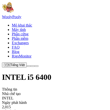
Wooly
Pooly
Mỏ khai thác
Máy tính
Phần cứng
Phần mềm
Exchanges
FAQ
Blog
RigsMonitor
🇻🇳
Tiếng Việt
INTEL i5 6400
Thông tin
Nhà chế tạo
INTEL
Ngày phát hành
2,015