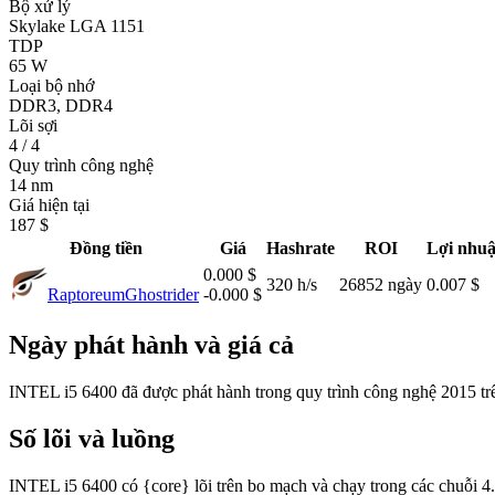
Bộ xử lý
Skylake LGA 1151
TDP
65 W
Loại bộ nhớ
DDR3, DDR4
Lõi sợi
4 / 4
Quy trình công nghệ
14 nm
Giá hiện tại
187 $
Đồng tiền
Giá
Hashrate
ROI
Lợi nhuậ
0.000 $
320 h/s
26852 ngày
0.007 $
Raptoreum
Ghostrider
-0.000 $
Ngày phát hành và giá cả
INTEL i5 6400 đã được phát hành trong quy trình công nghệ 2015 trê
Số lõi và luồng
INTEL i5 6400 có {core} lõi trên bo mạch và chạy trong các chuỗi 4.