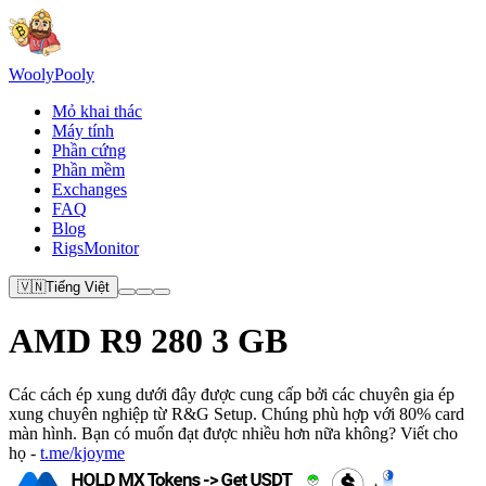
Wooly
Pooly
Mỏ khai thác
Máy tính
Phần cứng
Phần mềm
Exchanges
FAQ
Blog
RigsMonitor
🇻🇳
Tiếng Việt
AMD R9 280 3 GB
Các cách ép xung dưới đây được cung cấp bởi các chuyên gia ép
xung chuyên nghiệp từ R&G Setup. Chúng phù hợp với 80% card
màn hình. Bạn có muốn đạt được nhiều hơn nữa không? Viết cho
họ -
t.me/kjoyme