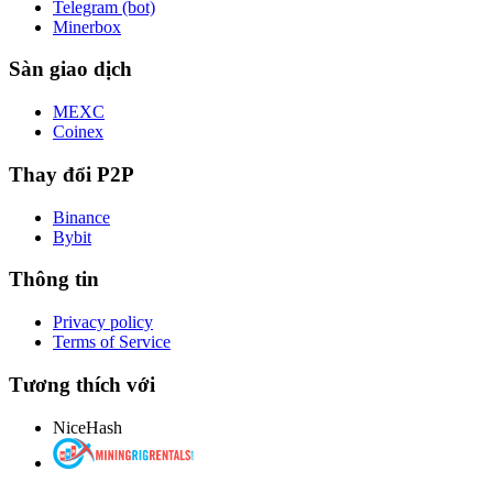
Telegram (bot)
Minerbox
Sàn giao dịch
MEXC
Coinex
Thay đổi P2P
Binance
Bybit
Thông tin
Privacy policy
Terms of Service
Tương thích với
NiceHash