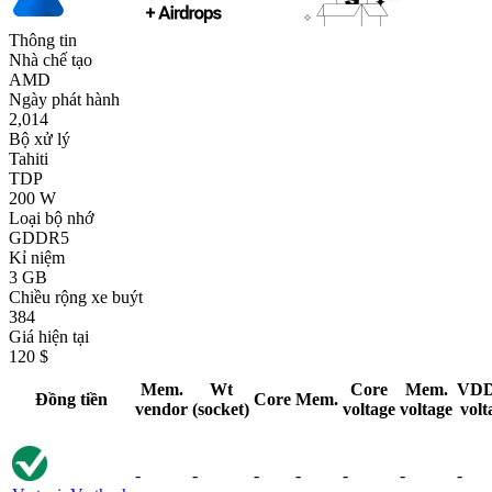
Thông tin
Nhà chế tạo
AMD
Ngày phát hành
2,014
Bộ xử lý
Tahiti
TDP
200 W
Loại bộ nhớ
GDDR5
Kỉ niệm
3 GB
Chiều rộng xe buýt
384
Giá hiện tại
120 $
Mem.
Wt
Core
Mem.
VD
Đồng tiền
Core
Mem.
vendor
(socket)
voltage
voltage
volt
-
-
-
-
-
-
-