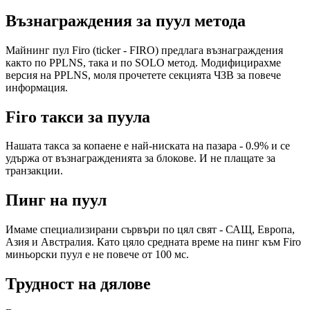
Възнаграждения за пуул метода
Майнинг пул Firo (ticker - FIRO) предлага възнаграждения
както по PPLNS, така и по SOLO метод. Модифицирахме
версия на PPLNS, моля прочетете секцията ЧЗВ за повече
информация.
Firo такси за пуула
Нашата такса за копаене е най-ниската на пазара - 0.9% и се
удържа от възнагражденията за блокове. И не плащате за
транзакции.
Пинг на пуул
Имаме специализирани сървъри по цял свят - САЩ, Европа,
Азия и Австралия. Като цяло средната време на пинг към Firo
миньорски пуул е не повече от 100 мс.
Трудност на дялове