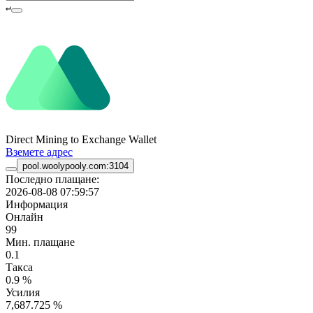
↵
Direct Mining to Exchange Wallet
Вземете адрес
pool.woolypooly.com:3104
Последно плащане:
2026-08-08 07:59:57
Информация
Онлайн
99
Мин. плащане
0.1
Такса
0.9 %
Усилия
7,687.725 %