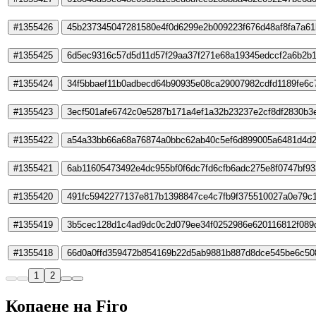
#1355426
45b237345047281580e4f0d6299e2b009223f676d48af8fa7a61
#1355425
6d5ec9316c57d5d11d57f29aa37f271e68a19345edccf2a6b2b
#1355424
34f5bbaef11b0adbecd64b90935e08ca29007982cdfd1189fe6c
#1355423
3ecf501afe6742c0e5287b171a4ef1a32b23237e2cf8df2830b3
#1355422
a54a33bb66a68a76874a0bbc62ab40c5ef6d899005a6481d4d
#1355421
6ab11605473492e4dc955bf0f6dc7fd6cfb6adc275e8f0747bf9
#1355420
491fc5942277137e817b1398847ce4c7fb9f375510027a0e79c
#1355419
3b5cec128d1c4ad9dc0c2d079ee34f0252986e620116812f089
#1355418
66d0a0ffd359472b854169b22d5ab9881b887d8dce545be6c50
1
2
Копаене на Firo