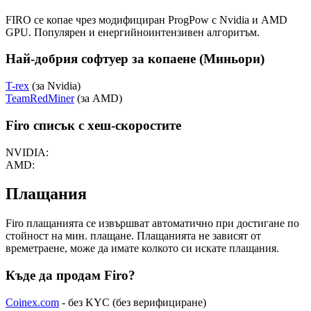
FIRO се копае чрез модифициран ProgPow с Nvidia и AMD
GPU. Популярен и енергийноинтензивен алгоритъм.
Най-добрия софтуер за копаене (Миньори)
T-rex
(за Nvidia)
TeamRedMiner
(за AMD)
Firo списък с хеш-скоростите
NVIDIA:
AMD:
Плащания
Firo плащанията се извършват автоматично при достигане по
стойност на мин. плащане. Плащанията не зависят от
времетраене, може да имате колкото си искате плащания.
Къде да продам Firo?
Coinex.com
- без KYC (без верифициране)