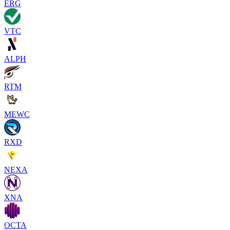
ERG
VTC
ALPH
RTM
MEWC
RXD
NEXA
XNA
OCTA