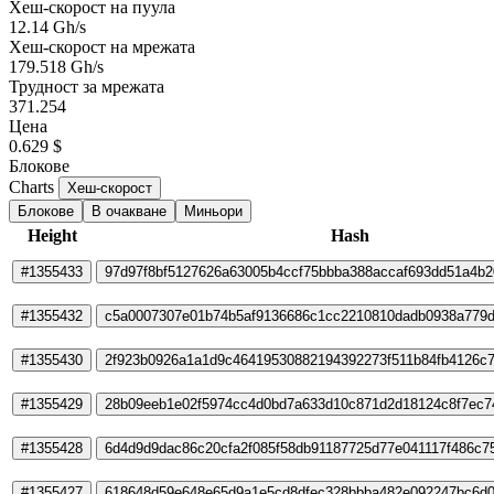
Хеш-скорост на пуула
12.14 Gh/s
Хеш-скорост на мрежата
179.518 Gh/s
Трудност за мрежата
371.254
Цена
0.629 $
Блокове
Charts
Хеш-скорост
Блокове
В очакване
Миньори
Height
Hash
#1355433
97d97f8bf5127626a63005b4ccf75bbba388accaf693dd51a4b
#1355432
c5a0007307e01b74b5af9136686c1cc2210810dadb0938a779
#1355430
2f923b0926a1a1d9c46419530882194392273f511b84fb4126c
#1355429
28b09eeb1e02f5974cc4d0bd7a633d10c871d2d18124c8f7ec7
#1355428
6d4d9d9dac86c20cfa2f085f58db91187725d77e041117f486c7
#1355427
618648d59e648e65d9a1e5cd8dfec328bbba482e092247bc6d