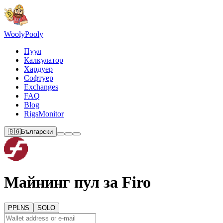
Wooly
Pooly
Пуул
Калкулатор
Хардуер
Софтуер
Exchanges
FAQ
Blog
RigsMonitor
🇧🇬
Български
Майнинг пул за Firo
PPLNS
SOLO