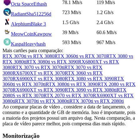
78.1 Mh/s
119 Mh/s
Octa Space
Ethash
723 Mh/s
1.2 Gh/s
Radiant
Sha512256d
1.5 Gh/s
2.4 Gh/s
Alephium
Blake 3
39 Mh/s
60.6 Mh/s
MeowCoin
Kawpow
593 Mh/s
967 Mh/s
Kaspa
Heavyhash
Mais cartões para comparação:
RTX 3070ti vs RTX 3080
RTX 3060ti vs RTX 3070
RTX 3080 vs
RTX 3080ti
RTX 3080ti vs RTX 3090
RX6800XT vs RTX
3080
RTX 3070 vs RTX 3070ti
RTX 3070 vs RTX
3080
RX6700XT vs RTX 3070
RTX 3060 vs RTX
3070
RX6900XT vs RTX 3080
RTX 3080 vs RTX 3090
RTX
3060ti vs RTX 3070ti
RTX 3080ti vs RTX 3090
RTX 2080 vs RTX
3070
RX6900XT vs RTX 3090
RTX 3090 vs RTX 3080ti
RTX
2080S vs RTX 3070
RTX 2070 vs RTX 3070
RX6900XT vs RTX
3080ti
RTX 3070ti vs RTX 3080ti
RTX 3070ti vs RTX 2080ti
Ao comparar placas de vídeo , considere a data de lançamento, o
consumo e a quantidade de GB de memória. Isso é importante, pois
a maioria dos projetos possui um arquivo dag. Nesta comparação, a
placa de vídeo parece melhor, pois compensa dias mais rápido.
Monitorização