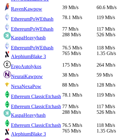
39 Mh/s
60.6 Mh/s
Raven
Kawpow
78.1 Mh/s
119 Mh/s
EthereumPoW
Ethash
EthereumPoW
Ethash
77 Mh/s
117 Mh/s
288 Mh/s
526 Mh/s
Kaspa
Heavyhash
EthereumPoW
Ethash
76.5 Mh/s
118 Mh/s
765 Mh/s
1.35 Gh/s
Alephium
Blake 3
175 Mh/s
264 Mh/s
Ergo
Autolykos
38 Mh/s
59 Mh/s
Neurai
Kawpow
88 Mh/s
128 Mh/s
Nexa
NexaPow
78.1 Mh/s
119 Mh/s
Ethereum Classic
Etchash
Ethereum Classic
Etchash
77 Mh/s
117 Mh/s
288 Mh/s
526 Mh/s
Kaspa
Heavyhash
Ethereum Classic
Etchash
76.5 Mh/s
118 Mh/s
765 Mh/s
1.35 Gh/s
Alephium
Blake 3