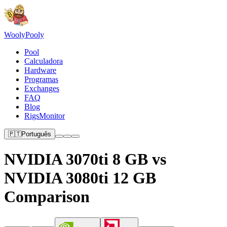
Wooly
Pooly
Pool
Calculadora
Hardware
Programas
Exchanges
FAQ
Blog
RigsMonitor
🇵🇹
Português
NVIDIA 3070ti 8 GB vs
NVIDIA 3080ti 12 GB
Comparison