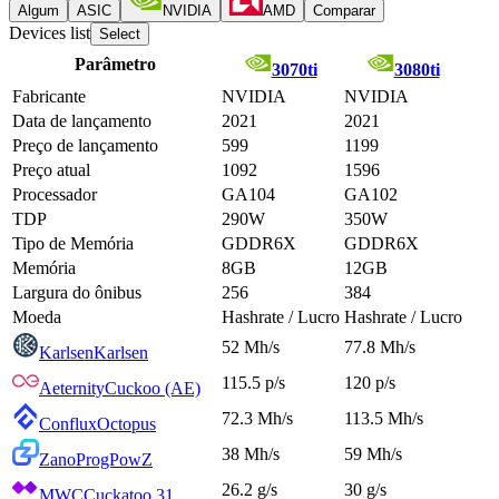
Algum
ASIC
NVIDIA
AMD
Comparar
Devices list
Select
Parâmetro
3070ti
3080ti
Fabricante
NVIDIA
NVIDIA
Data de lançamento
2021
2021
Preço de lançamento
599
1199
Preço atual
1092
1596
Processador
GA104
GA102
TDP
290W
350W
Tipo de Memória
GDDR6X
GDDR6X
Memória
8GB
12GB
Largura do ônibus
256
384
Moeda
Hashrate / Lucro
Hashrate / Lucro
52 Mh/s
77.8 Mh/s
Karlsen
Karlsen
115.5 p/s
120 p/s
Aeternity
Cuckoo (AE)
72.3 Mh/s
113.5 Mh/s
Conflux
Octopus
38 Mh/s
59 Mh/s
Zano
ProgPowZ
26.2 g/s
30 g/s
MWC
Cuckatoo 31