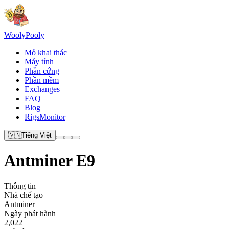
Wooly
Pooly
Mỏ khai thác
Máy tính
Phần cứng
Phần mềm
Exchanges
FAQ
Blog
RigsMonitor
🇻🇳
Tiếng Việt
Antminer E9
Thông tin
Nhà chế tạo
Antminer
Ngày phát hành
2,022