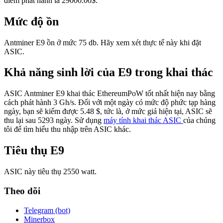
điểm phát hành là 29000.00$.
Mức độ ồn
Antminer E9 ồn ở mức 75 db. Hãy xem xét thực tế này khi đặt
ASIC.
Khả năng sinh lời của E9 trong khai thác
ASIC Antminer E9 khai thác EthereumPoW tốt nhất hiện nay bằng
cách phát hành 3 Gh/s. Đối với một ngày có mức độ phức tạp hàng
ngày, bạn sẽ kiếm được 5.48 $, tức là, ở mức giá hiện tại, ASIC sẽ
thu lại sau 5293 ngày. Sử dụng
máy tính khai thác ASIC
của chúng
tôi để tìm hiểu thu nhập trên ASIC khác.
Tiêu thụ E9
ASIC này tiêu thụ 2550 watt.
Theo dõi
Telegram (bot)
Minerbox