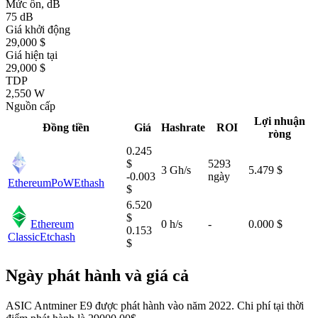
Mức ồn, dB
75 dB
Giá khởi động
29,000 $
Giá hiện tại
29,000 $
TDP
2,550 W
Nguồn cấp
Lợi nhuận
Đồng tiền
Giá
Hashrate
ROI
ròng
0.245
$
5293
3 Gh/s
5.479 $
-0.003
ngày
EthereumPoW
Ethash
$
6.520
$
Ethereum
0 h/s
-
0.000 $
0.153
Classic
Etchash
$
Ngày phát hành và giá cả
ASIC Antminer E9 được phát hành vào năm 2022. Chi phí tại thời