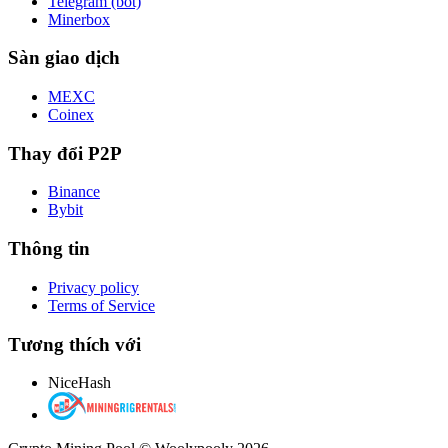
Telegram (bot)
Minerbox
Sàn giao dịch
MEXC
Coinex
Thay đổi P2P
Binance
Bybit
Thông tin
Privacy policy
Terms of Service
Tương thích với
NiceHash