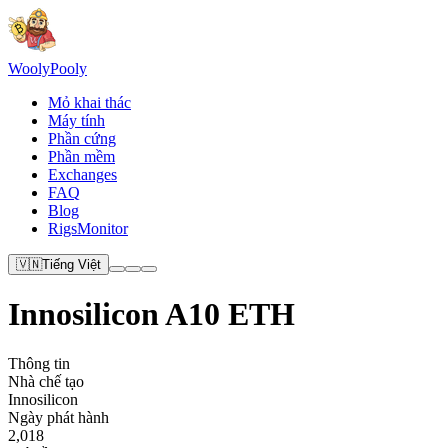
Wooly
Pooly
Mỏ khai thác
Máy tính
Phần cứng
Phần mềm
Exchanges
FAQ
Blog
RigsMonitor
🇻🇳
Tiếng Việt
Innosilicon A10 ETH
Thông tin
Nhà chế tạo
Innosilicon
Ngày phát hành
2,018