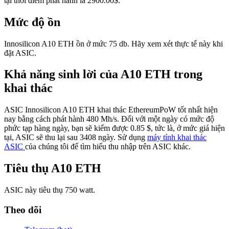
tại thời điểm phát hành là 2900.00$.
Mức độ ồn
Innosilicon A10 ETH ồn ở mức 75 db. Hãy xem xét thực tế này khi
đặt ASIC.
Khả năng sinh lời của A10 ETH trong
khai thác
ASIC Innosilicon A10 ETH khai thác EthereumPoW tốt nhất hiện
nay bằng cách phát hành 480 Mh/s. Đối với một ngày có mức độ
phức tạp hàng ngày, bạn sẽ kiếm được 0.85 $, tức là, ở mức giá hiện
tại, ASIC sẽ thu lại sau 3408 ngày. Sử dụng
máy tính khai thác
ASIC
của chúng tôi để tìm hiểu thu nhập trên ASIC khác.
Tiêu thụ A10 ETH
ASIC này tiêu thụ 750 watt.
Theo dõi