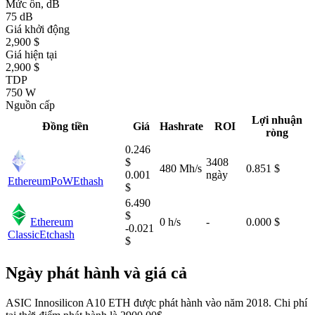
Mức ồn, dB
75 dB
Giá khởi động
2,900 $
Giá hiện tại
2,900 $
TDP
750 W
Nguồn cấp
Lợi nhuận
Đồng tiền
Giá
Hashrate
ROI
ròng
0.246
$
3408
480 Mh/s
0.851 $
0.001
ngày
EthereumPoW
Ethash
$
6.490
$
Ethereum
0 h/s
-
0.000 $
-0.021
Classic
Etchash
$
Ngày phát hành và giá cả
ASIC Innosilicon A10 ETH được phát hành vào năm 2018. Chi phí