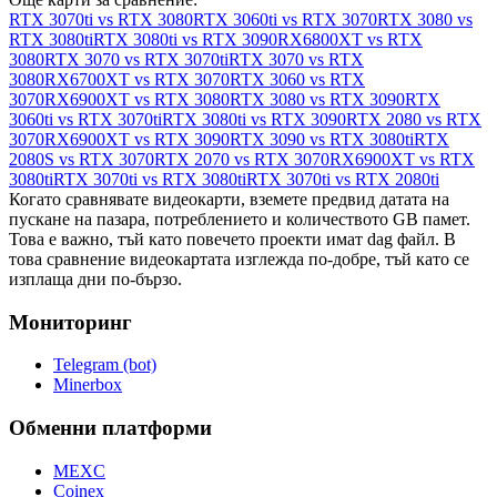
RTX 3070ti vs RTX 3080
RTX 3060ti vs RTX 3070
RTX 3080 vs
RTX 3080ti
RTX 3080ti vs RTX 3090
RX6800XT vs RTX
3080
RTX 3070 vs RTX 3070ti
RTX 3070 vs RTX
3080
RX6700XT vs RTX 3070
RTX 3060 vs RTX
3070
RX6900XT vs RTX 3080
RTX 3080 vs RTX 3090
RTX
3060ti vs RTX 3070ti
RTX 3080ti vs RTX 3090
RTX 2080 vs RTX
3070
RX6900XT vs RTX 3090
RTX 3090 vs RTX 3080ti
RTX
2080S vs RTX 3070
RTX 2070 vs RTX 3070
RX6900XT vs RTX
3080ti
RTX 3070ti vs RTX 3080ti
RTX 3070ti vs RTX 2080ti
Когато сравнявате видеокарти, вземете предвид датата на
пускане на пазара, потреблението и количеството GB памет.
Това е важно, тъй като повечето проекти имат dag файл. В
това сравнение видеокартата изглежда по-добре, тъй като се
изплаща дни по-бързо.
Мониторинг
Telegram (bot)
Minerbox
Обменни платформи
MEXC
Coinex