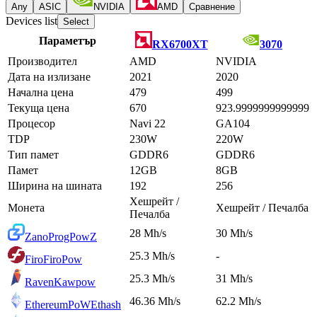
Any
ASIC
NVIDIA
AMD
Сравнение
Devices list
Select
Параметър
RX6700XT
3070
Производител
AMD
NVIDIA
Дата на излизане
2021
2020
Начална цена
479
499
Текуща цена
670
923.9999999999999
Процесор
Navi 22
GA104
TDP
230W
220W
Тип памет
GDDR6
GDDR6
Памет
12GB
8GB
Ширина на шината
192
256
Хешрейт /
Монета
Хешрейт / Печалба
Печалба
28 Mh/s
30 Mh/s
Zano
ProgPowZ
25.3 Mh/s
-
Firo
FiroPow
25.3 Mh/s
31 Mh/s
Raven
Kawpow
46.36 Mh/s
62.2 Mh/s
EthereumPoW
Ethash