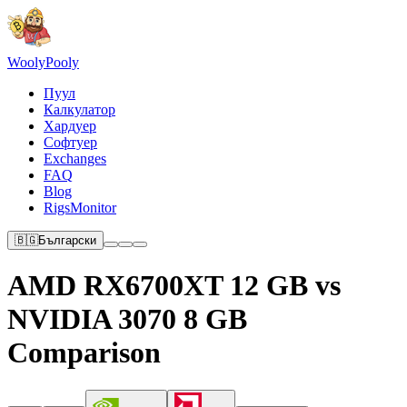
Wooly
Pooly
Пуул
Калкулатор
Хардуер
Софтуер
Exchanges
FAQ
Blog
RigsMonitor
🇧🇬
Български
AMD RX6700XT 12 GB vs
NVIDIA 3070 8 GB
Comparison