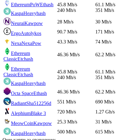
EthereumPoW
Ethash
45.8 Mh/s
61.1 Mh/s
240 Mh/s
351 Mh/s
Kaspa
Heavyhash
28 Mh/s
30 Mh/s
Neurai
Kawpow
90.7 Mh/s
171 Mh/s
Ergo
Autolykos
43.3 Mh/s
74 Mh/s
Nexa
NexaPow
Ethereum
46.36 Mh/s
62.2 Mh/s
Classic
Etchash
Ethereum
45.8 Mh/s
61.1 Mh/s
Classic
Etchash
240 Mh/s
351 Mh/s
Kaspa
Heavyhash
46.36 Mh/s
62.2 Mh/s
Octa Space
Ethash
551 Mh/s
690 Mh/s
Radiant
Sha512256d
720 Mh/s
1.27 Gh/s
Alephium
Blake 3
25.3 Mh/s
31 Mh/s
MeowCoin
Kawpow
500 Mh/s
615 Mh/s
Kaspa
Heavyhash
Още карти за сравнение: