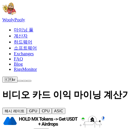
Wooly
Pooly
마이닝 풀
계산자
하드웨어
소프트웨어
Exchanges
FAQ
Blog
RigsMonitor
🇰🇷
kr
비디오 카드 이익 마이닝 계산
해시 레이트
GPU
CPU
ASIC