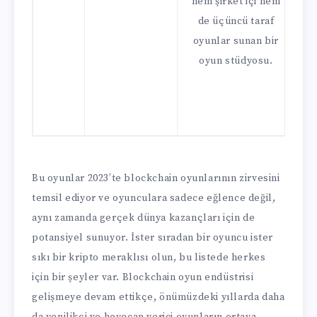
hem şirket içi hem
de üçüncü taraf
O
oyunlar sunan bir
N
oyun stüdyosu.
g
Bu oyunlar 2023’te blockchain oyunlarının zirvesini
temsil ediyor ve oyunculara sadece eğlence değil,
aynı zamanda gerçek dünya kazançları için de
potansiyel sunuyor. İster sıradan bir oyuncu ister
sıkı bir kripto meraklısı olun, bu listede herkes
için bir şeyler var. Blockchain oyun endüstrisi
gelişmeye devam ettikçe, önümüzdeki yıllarda daha