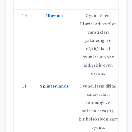
10
Illuvium
Oyuncuların
Illuvial adı verilen
yaratıkları
yakaladığı ve
ka
eğittiği keşif
ç
oyunlarının yer
aldığı bir oyun
evreni.
11
Splinterlands
Oyuncuların dijital
canavarları
topladığı ve
t
onlarla savaştığı
k
bir koleksiyon kart
oyunu.