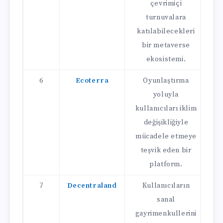
çevrimiçi
k
turnuvalara
katılabilecekleri
bir metaverse
ekosistemi.
6
Ecoterra
Oyunlaştırma
yoluyla
kullanıcıları iklim
değişikliğiyle
mücadele etmeye
k
teşvik eden bir
platform.
7
Decentraland
Kullanıcıların
sanal
e
gayrimenkullerini
s