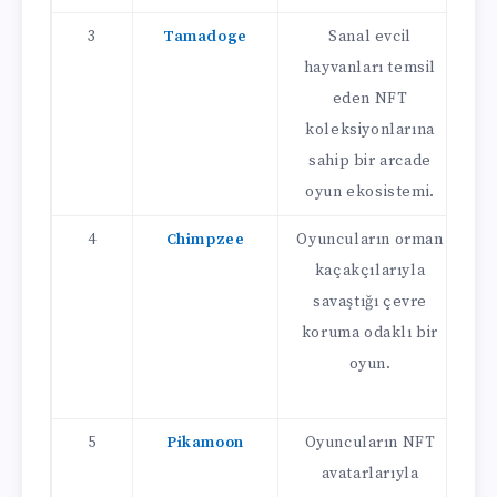
3
Tamadoge
Sanal evcil
N
hayvanları temsil
Ç
eden NFT
T
koleksiyonlarına
sahip bir arcade
oyun ekosistemi.
4
Chimpzee
Oyuncuların orman
P
kaçakçılarıyla
savaştığı çevre
t
koruma odaklı bir
oyun.
5
Pikamoon
Oyuncuların NFT
P
avatarlarıyla