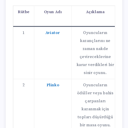
Rütbe
Oyun Adı
Açıklama
1
Aviator
Oyuncuların
kazançlarını ne
zaman nakde
çevireceklerine
karar verdikleri bir
k
sinir oyunu.
2
Plinko
Oyuncuların
ödüller veya bahis
çarpanları
d
kazanmak için
f
topları düşürdüğü
bir masa oyunu.