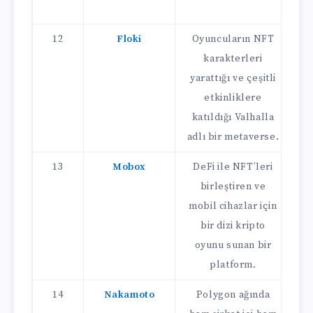
12
Floki
Oyuncuların NFT
Z
karakterleri
ba
yarattığı ve çeşitli
s
etkinliklere
katıldığı Valhalla
adlı bir metaverse.
13
Mobox
DeFi ile NFT’leri
birleştiren ve
mobil cihazlar için
M
bir dizi kripto
oyunu sunan bir
öd
platform.
14
Nakamoto
Polygon ağında