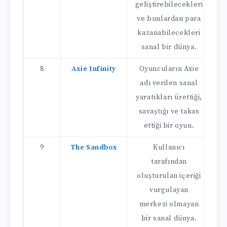
geliştirebilecekleri
M
ve bunlardan para
k
kazanabilecekleri
sanal bir dünya.
8
Axie Infinity
Oyuncuların Axie
adı verilen sanal
yaratıkları ürettiği,
j
savaştığı ve takas
ettiği bir oyun.
9
The Sandbox
Kullanıcı
tarafından
oluşturulan içeriği
vurgulayan
merkezi olmayan
bir sanal dünya.
b