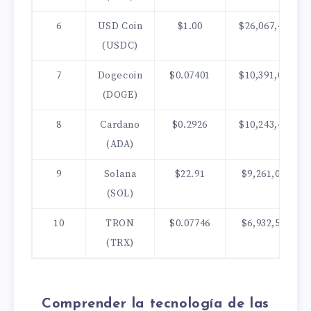
6
USD Coin
$1.00
$26,067,433,98
(USDC)
7
Dogecoin
$0.07401
$10,391,094,56
(DOGE)
8
Cardano
$0.2926
$10,243,455,72
(ADA)
9
Solana
$22.91
$9,261,016,445
(SOL)
10
TRON
$0.07746
$6,932,510,983
(TRX)
Comprender la tecnología de las