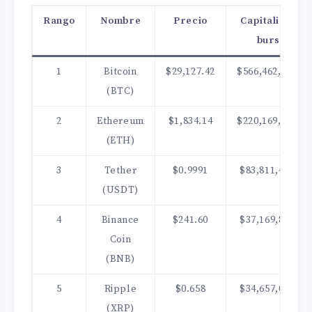
Rango
Nombre
Precio
Capitalizació
bursátil
1
Bitcoin
$29,127.42
$566,462,271,06
(BTC)
2
Ethereum
$1,834.14
$220,169,766,81
(ETH)
3
Tether
$0.9991
$83,811,463,80
(USDT)
4
Binance
$241.60
$37,169,889,87
Coin
(BNB)
5
Ripple
$0.658
$34,657,056,56
(XRP)