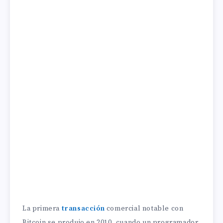
La primera
transacción
comercial notable con
Bitcoin se produjo en 2010, cuando un programador