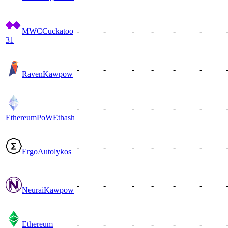
MWC
Cuckatoo
-
-
-
-
-
-
31
-
-
-
-
-
-
Raven
Kawpow
-
-
-
-
-
-
EthereumPoW
Ethash
-
-
-
-
-
-
Ergo
Autolykos
-
-
-
-
-
-
Neurai
Kawpow
Ethereum
-
-
-
-
-
-