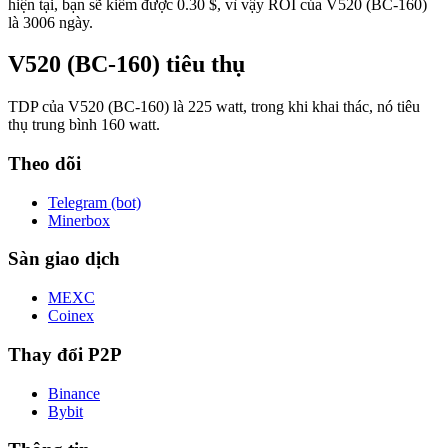
hiện tại, bạn sẽ kiếm được 0.30 $, vì vậy ROI của V520 (BC-160)
là 3006 ngày.
V520 (BC-160) tiêu thụ
TDP của V520 (BC-160) là 225 watt, trong khi khai thác, nó tiêu
thụ trung bình 160 watt.
Theo dõi
Telegram (bot)
Minerbox
Sàn giao dịch
MEXC
Coinex
Thay đổi P2P
Binance
Bybit