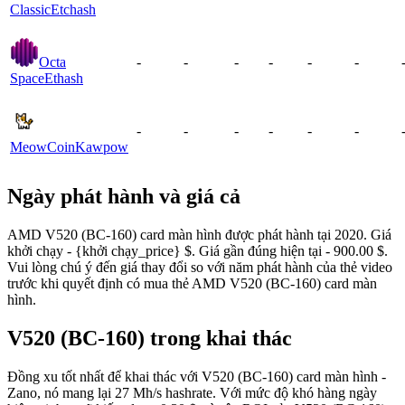
Classic
Etchash
Octa
-
-
-
-
-
-
Space
Ethash
-
-
-
-
-
-
MeowCoin
Kawpow
Ngày phát hành và giá cả
AMD V520 (BC-160) card màn hình được phát hành tại 2020. Giá
khởi chạy - {khởi chạy_price} $. Giá gần đúng hiện tại - 900.00 $.
Vui lòng chú ý đến giá thay đổi so với năm phát hành của thẻ video
trước khi quyết định có mua thẻ AMD V520 (BC-160) card màn
hình.
V520 (BC-160) trong khai thác
Đồng xu tốt nhất để khai thác với V520 (BC-160) card màn hình -
Zano, nó mang lại 27 Mh/s hashrate. Với mức độ khó hàng ngày