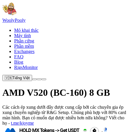
Wooly
Pooly
Mỏ khai thác
Máy tính
Phần cứng
Phần mềm
Exchanges
FAQ
Blog
RigsMonitor
🇻🇳
Tiếng Việt
AMD V520 (BC-160) 8 GB
Các cách ép xung dưới đây được cung cấp bởi các chuyên gia ép
xung chuyên nghiệp từ R&G Setup. Chúng phù hợp với 80% card
màn hình. Bạn có muốn đạt được nhiều hơn nữa không? Viết cho
họ -
t.me/kjoyme