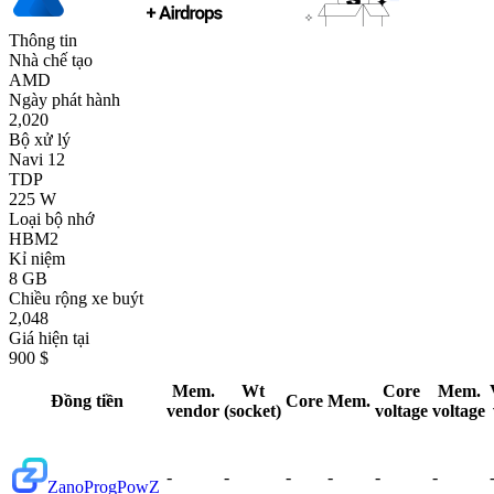
Thông tin
Nhà chế tạo
AMD
Ngày phát hành
2,020
Bộ xử lý
Navi 12
TDP
225 W
Loại bộ nhớ
HBM2
Kỉ niệm
8 GB
Chiều rộng xe buýt
2,048
Giá hiện tại
900 $
Mem.
Wt
Core
Mem.
Đồng tiền
Core
Mem.
vendor
(socket)
voltage
voltage
-
-
-
-
-
-
Zano
ProgPowZ