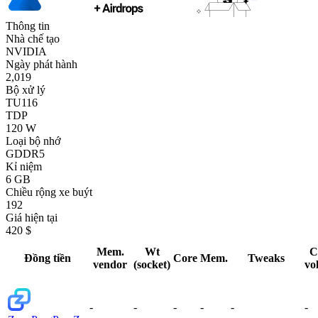
Thông tin
Nhà chế tạo
NVIDIA
Ngày phát hành
2,019
Bộ xử lý
TU116
TDP
120 W
Loại bộ nhớ
GDDR5
Kỉ niệm
6 GB
Chiều rộng xe buýt
192
Giá hiện tại
420 $
Mem.
Wt
C
Đồng tiền
Core
Mem.
Tweaks
vendor
(socket)
vo
-
-
-
-
-
-