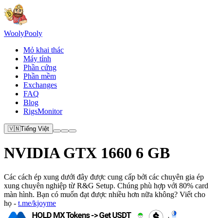
Wooly
Pooly
Mỏ khai thác
Máy tính
Phần cứng
Phần mềm
Exchanges
FAQ
Blog
RigsMonitor
🇻🇳
Tiếng Việt
NVIDIA GTX 1660 6 GB
Các cách ép xung dưới đây được cung cấp bởi các chuyên gia ép
xung chuyên nghiệp từ R&G Setup. Chúng phù hợp với 80% card
màn hình. Bạn có muốn đạt được nhiều hơn nữa không? Viết cho
họ -
t.me/kjoyme