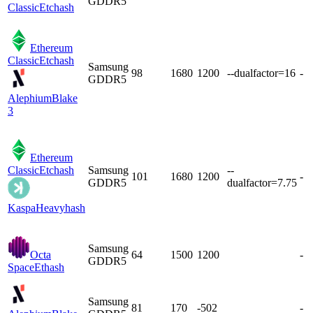
GDDR5
Classic
Etchash
Ethereum
Classic
Etchash
Samsung
98
1680
1200
--dualfactor=16
-
GDDR5
Alephium
Blake
3
Ethereum
Classic
Etchash
Samsung
--
101
1680
1200
-
GDDR5
dualfactor=7.75
Kaspa
Heavyhash
Samsung
Octa
64
1500
1200
-
GDDR5
Space
Ethash
Samsung
81
170
-502
-