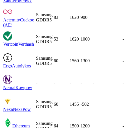
Zano
ProgPowZ
Samsung
83
1620
900
-
Aeternity
Cuckoo
GDDR5
(AE)
Samsung
53
1620
1000
-
GDDR5
Vertcoin
Verthash
Samsung
60
1560
1300
-
GDDR5
Ergo
Autolykos
-
-
-
-
-
-
Neurai
Kawpow
Samsung
60
1455
-502
GDDR5
Nexa
NexaPow
Samsung
Ethereum
64
1500
1200
-