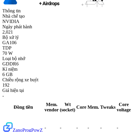
Thông tin
Nhà chế tạo
NVIDIA
Ngày phát hành
2,021
Bộ xử lý
GA106
TDP
70 W
Loại bộ nhớ
GDDR6
Kỉ niệm
6 GB
Chiều rộng xe buýt
192
Giá hiện tại
-
Mem.
Wt
Core
Đồng tiền
Core
Mem.
Tweaks
vendor
(socket)
voltage
-
-
-
-
-
-
Zano
ProgPowZ