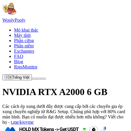
Wooly
Pooly
Mỏ khai thác
Máy tính
Phần cứng
Phần mềm
Exchanges
FAQ
Blog
RigsMonitor
🇻🇳
Tiếng Việt
NVIDIA RTX A2000 6 GB
Các cách ép xung dưới đây được cung cấp bởi các chuyên gia ép
xung chuyên nghiệp từ R&G Setup. Chúng phù hợp với 80% card
màn hình. Bạn có muốn đạt được nhiều hơn nữa không? Viết cho
họ -
t.me/kjoyme