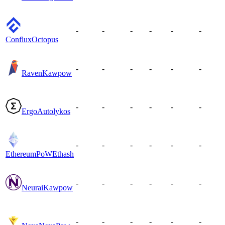
-
-
-
-
-
-
Conflux
Octopus
-
-
-
-
-
-
Raven
Kawpow
-
-
-
-
-
-
Ergo
Autolykos
-
-
-
-
-
-
EthereumPoW
Ethash
-
-
-
-
-
-
Neurai
Kawpow
-
-
-
-
-
-