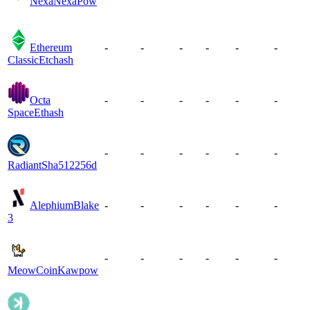
Nexa
NexaPow
Ethereum
-
-
-
-
-
-
Classic
Etchash
Octa
-
-
-
-
-
-
Space
Ethash
-
-
-
-
-
-
Radiant
Sha512256d
Alephium
Blake
-
-
-
-
-
-
3
-
-
-
-
-
-
MeowCoin
Kawpow