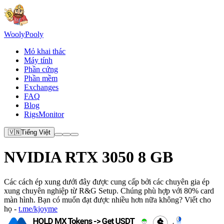
Wooly
Pooly
Mỏ khai thác
Máy tính
Phần cứng
Phần mềm
Exchanges
FAQ
Blog
RigsMonitor
🇻🇳
Tiếng Việt
NVIDIA RTX 3050 8 GB
Các cách ép xung dưới đây được cung cấp bởi các chuyên gia ép
xung chuyên nghiệp từ R&G Setup. Chúng phù hợp với 80% card
màn hình. Bạn có muốn đạt được nhiều hơn nữa không? Viết cho
họ -
t.me/kjoyme