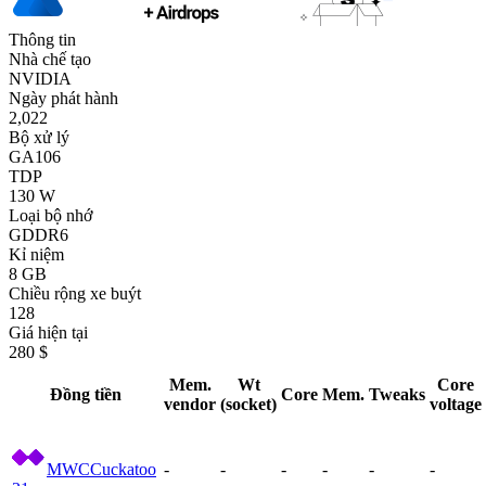
Thông tin
Nhà chế tạo
NVIDIA
Ngày phát hành
2,022
Bộ xử lý
GA106
TDP
130 W
Loại bộ nhớ
GDDR6
Kỉ niệm
8 GB
Chiều rộng xe buýt
128
Giá hiện tại
280 $
Mem.
Wt
Core
Đồng tiền
Core
Mem.
Tweaks
vendor
(socket)
voltage
MWC
Cuckatoo
-
-
-
-
-
-