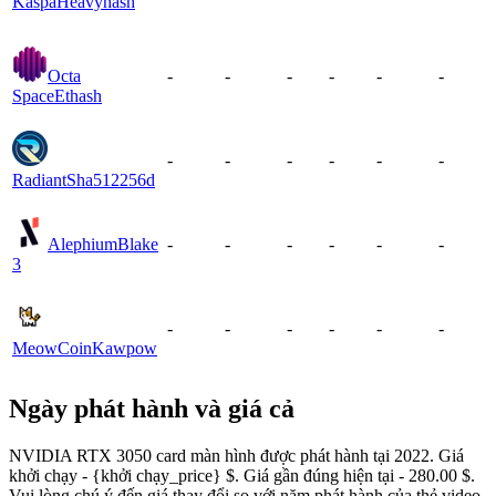
Kaspa
Heavyhash
Octa
-
-
-
-
-
-
Space
Ethash
-
-
-
-
-
-
Radiant
Sha512256d
Alephium
Blake
-
-
-
-
-
-
3
-
-
-
-
-
-
MeowCoin
Kawpow
Ngày phát hành và giá cả
NVIDIA RTX 3050 card màn hình được phát hành tại 2022. Giá
khởi chạy - {khởi chạy_price} $. Giá gần đúng hiện tại - 280.00 $.
Vui lòng chú ý đến giá thay đổi so với năm phát hành của thẻ video