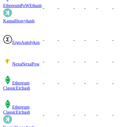
EthereumPoW
Ethash
-
-
-
-
-
-
Kaspa
Heavyhash
-
-
-
-
-
-
Ergo
Autolykos
-
-
-
-
-
-
Nexa
NexaPow
Ethereum
-
-
-
-
-
-
Classic
Etchash
Ethereum
Classic
Etchash
-
-
-
-
-
-