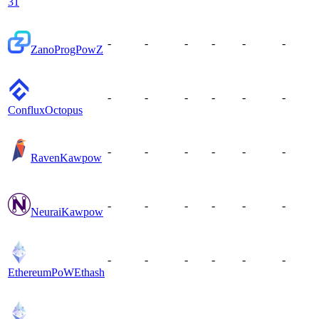
31
-
-
-
-
-
-
Zano
ProgPowZ
-
-
-
-
-
-
Conflux
Octopus
-
-
-
-
-
-
Raven
Kawpow
-
-
-
-
-
-
Neurai
Kawpow
-
-
-
-
-
-
EthereumPoW
Ethash