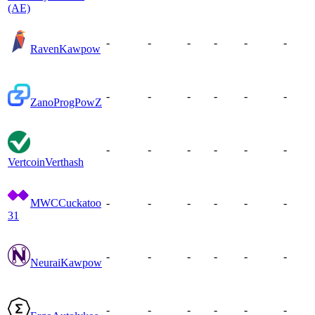
(AE)
-
-
-
-
-
-
Raven
Kawpow
-
-
-
-
-
-
Zano
ProgPowZ
-
-
-
-
-
-
Vertcoin
Verthash
MWC
Cuckatoo
-
-
-
-
-
-
31
-
-
-
-
-
-
Neurai
Kawpow
-
-
-
-
-
-