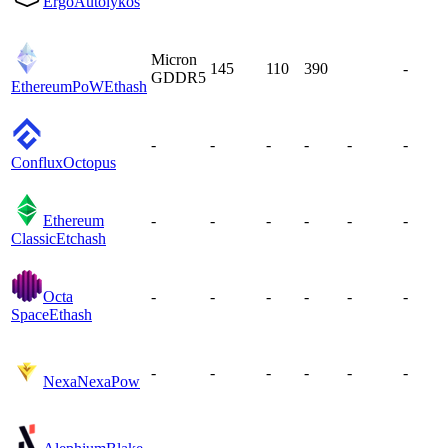
Ergo
Autolykos
Micron
145
110
390
-
GDDR5
EthereumPoW
Ethash
-
-
-
-
-
-
Conflux
Octopus
Ethereum
-
-
-
-
-
-
Classic
Etchash
Octa
-
-
-
-
-
-
Space
Ethash
-
-
-
-
-
-
Nexa
NexaPow