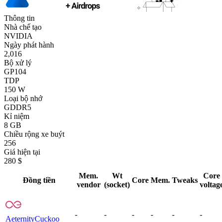
Thông tin
Nhà chế tạo
NVIDIA
Ngày phát hành
2,016
Bộ xử lý
GP104
TDP
150 W
Loại bộ nhớ
GDDR5
Kỉ niệm
8 GB
Chiều rộng xe buýt
256
Giá hiện tại
280 $
Mem.
Wt
Core
Đồng tiền
Core
Mem.
Tweaks
vendor
(socket)
voltag
-
-
-
-
-
-
Aeternity
Cuckoo