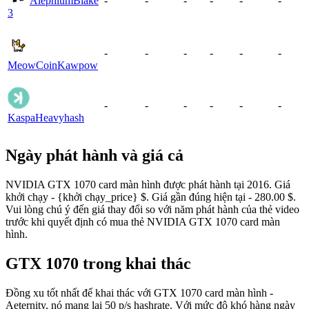
Alephium
Blake
-
-
-
-
-
-
3
-
-
-
-
-
-
MeowCoin
Kawpow
-
-
-
-
-
-
Kaspa
Heavyhash
Ngày phát hành và giá cả
NVIDIA GTX 1070 card màn hình được phát hành tại 2016. Giá
khởi chạy - {khởi chạy_price} $. Giá gần đúng hiện tại - 280.00 $.
Vui lòng chú ý đến giá thay đổi so với năm phát hành của thẻ video
trước khi quyết định có mua thẻ NVIDIA GTX 1070 card màn
hình.
GTX 1070 trong khai thác
Đồng xu tốt nhất để khai thác với GTX 1070 card màn hình -
Aeternity, nó mang lại 50 p/s hashrate. Với mức độ khó hàng ngày