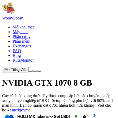
Wooly
Pooly
Mỏ khai thác
Máy tính
Phần cứng
Phần mềm
Exchanges
FAQ
Blog
RigsMonitor
🇻🇳
Tiếng Việt
NVIDIA GTX 1070 8 GB
Các cách ép xung dưới đây được cung cấp bởi các chuyên gia ép
xung chuyên nghiệp từ R&G Setup. Chúng phù hợp với 80% card
màn hình. Bạn có muốn đạt được nhiều hơn nữa không? Viết cho
họ -
t.me/kjoyme