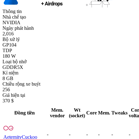
Thông tin
Nhà chế tạo
NVIDIA
Ngày phát hành
2,016
Bộ xử lý
GP104
TDP
180 W
Loại bộ nhớ
GDDR5X
Kỉ niệm
8 GB
Chiều rộng xe buýt
256
Giá hiện tại
370 $
Mem.
Wt
Cor
Đồng tiền
Core
Mem.
Tweaks
vendor
(socket)
volt
-
-
-
-
-
-
Aeternity
Cuckoo