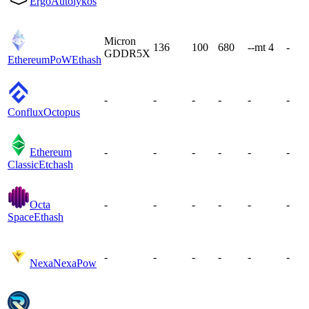
Ergo
Autolykos
Micron
136
100
680
--mt 4
-
GDDR5X
EthereumPoW
Ethash
-
-
-
-
-
-
Conflux
Octopus
Ethereum
-
-
-
-
-
-
Classic
Etchash
Octa
-
-
-
-
-
-
Space
Ethash
-
-
-
-
-
-
Nexa
NexaPow