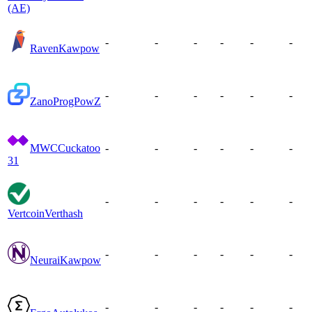
(AE)
-
-
-
-
-
-
Raven
Kawpow
-
-
-
-
-
-
Zano
ProgPowZ
MWC
Cuckatoo
-
-
-
-
-
-
31
-
-
-
-
-
-
Vertcoin
Verthash
-
-
-
-
-
-
Neurai
Kawpow
-
-
-
-
-
-