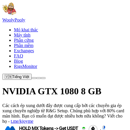
Wooly
Pooly
Mỏ khai thác
Máy tính
Phần cứng
Phần mềm
Exchanges
FAQ
Blog
RigsMonitor
🇻🇳
Tiếng Việt
NVIDIA GTX 1080 8 GB
Các cách ép xung dưới đây được cung cấp bởi các chuyên gia ép
xung chuyên nghiệp từ R&G Setup. Chúng phù hợp với 80% card
màn hình. Bạn có muốn đạt được nhiều hơn nữa không? Viết cho
họ -
t.me/kjoyme