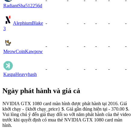
-
-
-
-
-
-
Radiant
Sha512256d
Alephium
Blake
-
-
-
-
-
-
3
-
-
-
-
-
-
MeowCoin
Kawpow
-
-
-
-
-
-
Kaspa
Heavyhash
Ngày phát hành và giá cả
NVIDIA GTX 1080 card màn hình được phát hành tại 2016. Giá
khởi chạy - {khởi chạy_price} $. Giá gần đúng hiện tại - 370.00 $.
Vui lòng chú ý đến giá thay đổi so với năm phát hành của thẻ video
trước khi quyết định có mua thẻ NVIDIA GTX 1080 card màn
hình.