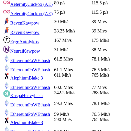
80 p/s
115.5 p/s
Aeternity
Cuckoo (AE)
75 p/s
115.5 p/s
Aeternity
Cuckoo (AE)
30 Mh/s
39 Mh/s
Raven
Kawpow
28.25 Mh/s
39 Mh/s
Raven
Kawpow
167 Mh/s
175 Mh/s
Ergo
Autolykos
31 Mh/s
38 Mh/s
Neurai
Kawpow
61.5 Mh/s
78.1 Mh/s
EthereumPoW
Ethash
EthereumPoW
Ethash
61.1 Mh/s
76.5 Mh/s
611 Mh/s
765 Mh/s
Alephium
Blake 3
EthereumPoW
Ethash
60.6 Mh/s
77 Mh/s
242.5 Mh/s
288 Mh/s
Kaspa
Heavyhash
59.3 Mh/s
78.1 Mh/s
EthereumPoW
Ethash
EthereumPoW
Ethash
59 Mh/s
76.5 Mh/s
590 Mh/s
765 Mh/s
Alephium
Blake 3