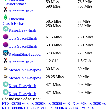
59 Mh/s
76.5 Mh/s
Classic
Etchash
590 Mh/s
765 Mh/s
Alephium
Blake 3
Ethereum
58.5 Mh/s
77 Mh/s
Classic
Etchash
250 Mh/s
288 Mh/s
Kaspa
Heavyhash
61.5 Mh/s
78.1 Mh/s
Octa Space
Ethash
59.3 Mh/s
78.1 Mh/s
Octa Space
Ethash
573 Mh/s
723 Mh/s
Radiant
Sha512256d
1.2 Gh/s
1.5 Gh/s
Alephium
Blake 3
30 Mh/s
39 Mh/s
MeowCoin
Kawpow
28.25 Mh/s
39 Mh/s
MeowCoin
Kawpow
471 Mh/s
593 Mh/s
Kaspa
Heavyhash
471 Mh/s
593 Mh/s
Kaspa
Heavyhash
Các thẻ khác để so sánh:
RTX 3070ti vs RTX 3080
RTX 3060ti vs RTX 3070
RTX 3080 vs
RTX 3080ti
RTX 3080ti vs RTX 3090
RX6800XT vs RTX