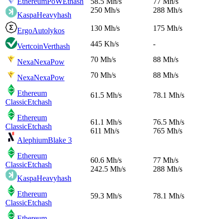
EthereumPoW
Ethash
58.5 Mh/s
77 Mh/s
250 Mh/s
288 Mh/s
Kaspa
Heavyhash
130 Mh/s
175 Mh/s
Ergo
Autolykos
445 Kh/s
-
Vertcoin
Verthash
70 Mh/s
88 Mh/s
Nexa
NexaPow
70 Mh/s
88 Mh/s
Nexa
NexaPow
Ethereum
61.5 Mh/s
78.1 Mh/s
Classic
Etchash
Ethereum
61.1 Mh/s
76.5 Mh/s
Classic
Etchash
611 Mh/s
765 Mh/s
Alephium
Blake 3
Ethereum
60.6 Mh/s
77 Mh/s
Classic
Etchash
242.5 Mh/s
288 Mh/s
Kaspa
Heavyhash
Ethereum
59.3 Mh/s
78.1 Mh/s
Classic
Etchash
Ethereum