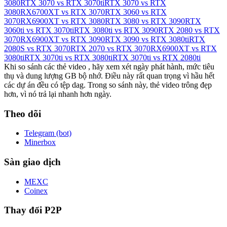
3080
RTX 3070 vs RTX 3070ti
RTX 3070 vs RTX
3080
RX6700XT vs RTX 3070
RTX 3060 vs RTX
3070
RX6900XT vs RTX 3080
RTX 3080 vs RTX 3090
RTX
3060ti vs RTX 3070ti
RTX 3080ti vs RTX 3090
RTX 2080 vs RTX
3070
RX6900XT vs RTX 3090
RTX 3090 vs RTX 3080ti
RTX
2080S vs RTX 3070
RTX 2070 vs RTX 3070
RX6900XT vs RTX
3080ti
RTX 3070ti vs RTX 3080ti
RTX 3070ti vs RTX 2080ti
Khi so sánh các thẻ video , hãy xem xét ngày phát hành, mức tiêu
thụ và dung lượng GB bộ nhớ. Điều này rất quan trọng vì hầu hết
các dự án đều có tệp dag. Trong so sánh này, thẻ video trông đẹp
hơn, vì nó trả lại nhanh hơn ngày.
Theo dõi
Telegram (bot)
Minerbox
Sàn giao dịch
MEXC
Coinex
Thay đổi P2P