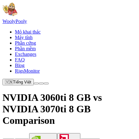
Wooly
Pooly
Mỏ khai thác
Máy tính
Phần cứng
Phần mềm
Exchanges
FAQ
Blog
RigsMonitor
🇻🇳
Tiếng Việt
NVIDIA 3060ti 8 GB vs
NVIDIA 3070ti 8 GB
Comparison