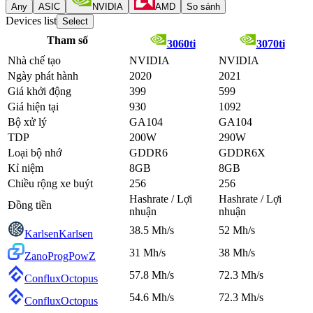
Any
ASIC
NVIDIA
AMD
So sánh
Devices list
Select
Tham số
3060ti
3070ti
Nhà chế tạo
NVIDIA
NVIDIA
Ngày phát hành
2020
2021
Giá khởi động
399
599
Giá hiện tại
930
1092
Bộ xử lý
GA104
GA104
TDP
200W
290W
Loại bộ nhớ
GDDR6
GDDR6X
Kỉ niệm
8GB
8GB
Chiều rộng xe buýt
256
256
Hashrate / Lợi
Hashrate / Lợi
Đồng tiền
nhuận
nhuận
38.5 Mh/s
52 Mh/s
Karlsen
Karlsen
31 Mh/s
38 Mh/s
Zano
ProgPowZ
57.8 Mh/s
72.3 Mh/s
Conflux
Octopus
54.6 Mh/s
72.3 Mh/s
Conflux
Octopus