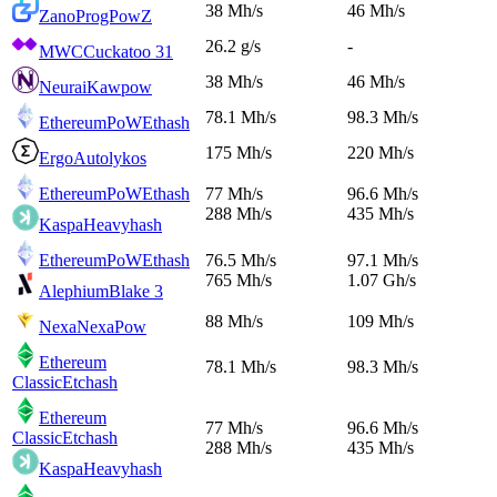
38 Mh/s
46 Mh/s
Zano
ProgPowZ
26.2 g/s
-
MWC
Cuckatoo 31
38 Mh/s
46 Mh/s
Neurai
Kawpow
78.1 Mh/s
98.3 Mh/s
EthereumPoW
Ethash
175 Mh/s
220 Mh/s
Ergo
Autolykos
EthereumPoW
Ethash
77 Mh/s
96.6 Mh/s
288 Mh/s
435 Mh/s
Kaspa
Heavyhash
EthereumPoW
Ethash
76.5 Mh/s
97.1 Mh/s
765 Mh/s
1.07 Gh/s
Alephium
Blake 3
88 Mh/s
109 Mh/s
Nexa
NexaPow
Ethereum
78.1 Mh/s
98.3 Mh/s
Classic
Etchash
Ethereum
77 Mh/s
96.6 Mh/s
Classic
Etchash
288 Mh/s
435 Mh/s
Kaspa
Heavyhash