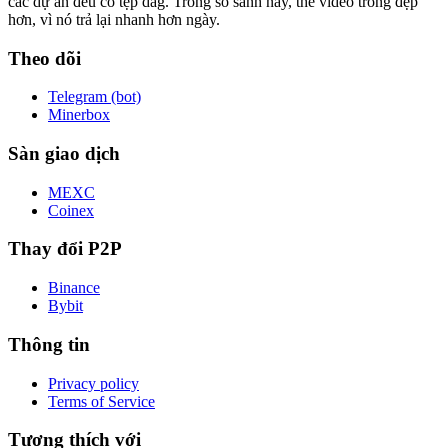
các dự án đều có tệp dag. Trong so sánh này, thẻ video trông đẹp
hơn, vì nó trả lại nhanh hơn ngày.
Theo dõi
Telegram (bot)
Minerbox
Sàn giao dịch
MEXC
Coinex
Thay đổi P2P
Binance
Bybit
Thông tin
Privacy policy
Terms of Service
Tương thích với