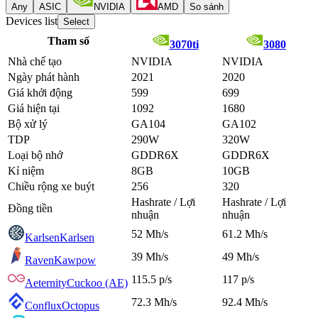
Any
ASIC
NVIDIA
AMD
So sánh
Devices list
Select
Tham số
3070ti
3080
Nhà chế tạo
NVIDIA
NVIDIA
Ngày phát hành
2021
2020
Giá khởi động
599
699
Giá hiện tại
1092
1680
Bộ xử lý
GA104
GA102
TDP
290W
320W
Loại bộ nhớ
GDDR6X
GDDR6X
Kỉ niệm
8GB
10GB
Chiều rộng xe buýt
256
320
Hashrate / Lợi
Hashrate / Lợi
Đồng tiền
nhuận
nhuận
52 Mh/s
61.2 Mh/s
Karlsen
Karlsen
39 Mh/s
49 Mh/s
Raven
Kawpow
115.5 p/s
117 p/s
Aeternity
Cuckoo (AE)
72.3 Mh/s
92.4 Mh/s
Conflux
Octopus