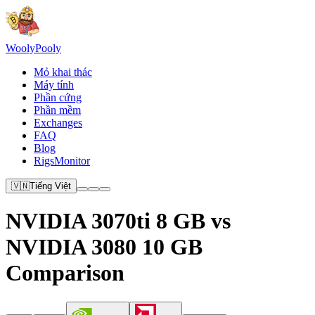
Wooly
Pooly
Mỏ khai thác
Máy tính
Phần cứng
Phần mềm
Exchanges
FAQ
Blog
RigsMonitor
🇻🇳
Tiếng Việt
NVIDIA 3070ti 8 GB vs
NVIDIA 3080 10 GB
Comparison