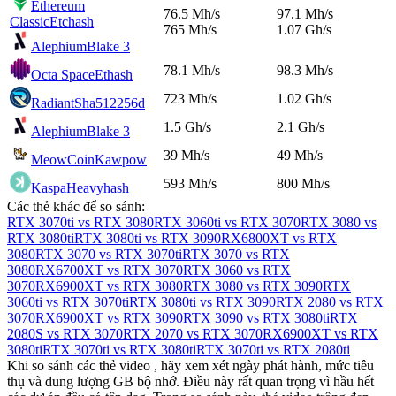
Ethereum
76.5 Mh/s
97.1 Mh/s
Classic
Etchash
765 Mh/s
1.07 Gh/s
Alephium
Blake 3
78.1 Mh/s
98.3 Mh/s
Octa Space
Ethash
723 Mh/s
1.02 Gh/s
Radiant
Sha512256d
1.5 Gh/s
2.1 Gh/s
Alephium
Blake 3
39 Mh/s
49 Mh/s
MeowCoin
Kawpow
593 Mh/s
800 Mh/s
Kaspa
Heavyhash
Các thẻ khác để so sánh:
RTX 3070ti vs RTX 3080
RTX 3060ti vs RTX 3070
RTX 3080 vs
RTX 3080ti
RTX 3080ti vs RTX 3090
RX6800XT vs RTX
3080
RTX 3070 vs RTX 3070ti
RTX 3070 vs RTX
3080
RX6700XT vs RTX 3070
RTX 3060 vs RTX
3070
RX6900XT vs RTX 3080
RTX 3080 vs RTX 3090
RTX
3060ti vs RTX 3070ti
RTX 3080ti vs RTX 3090
RTX 2080 vs RTX
3070
RX6900XT vs RTX 3090
RTX 3090 vs RTX 3080ti
RTX
2080S vs RTX 3070
RTX 2070 vs RTX 3070
RX6900XT vs RTX
3080ti
RTX 3070ti vs RTX 3080ti
RTX 3070ti vs RTX 2080ti
Khi so sánh các thẻ video , hãy xem xét ngày phát hành, mức tiêu
thụ và dung lượng GB bộ nhớ. Điều này rất quan trọng vì hầu hết